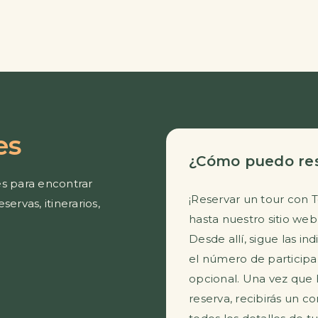
es
¿Cómo puedo res
s para encontrar
¡Reservar un tour con 
ervas, itinerarios,
hasta nuestro sitio web
Desde allí, sigue las in
el número de participa
opcional. Una vez que
reserva, recibirás un c